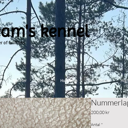
eam's kennel
r of Griffons
mm
Nyheter
Om oss
Hundarna
Valp från oss
High
Nummerlap
Pris
200,00 kr
Antal
*