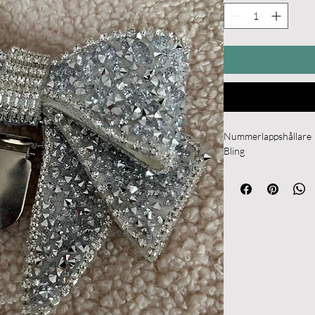
Nummerlappshållare 
Bling 