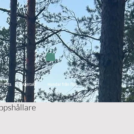
lights
Kontakt
Hundar från förr
pshållare