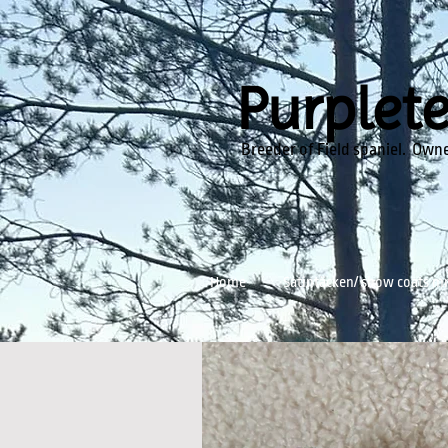
Purplet
Breeder of Field spaniel. Owne
Home
Satintäcken/ show coats 